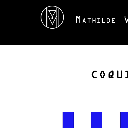
COQU
Lecteur
vidéo