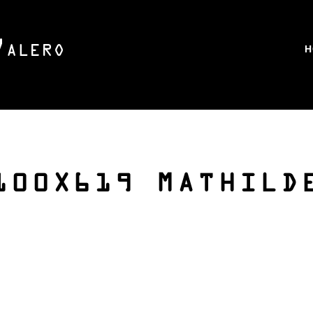
H
100X619 MATHILD